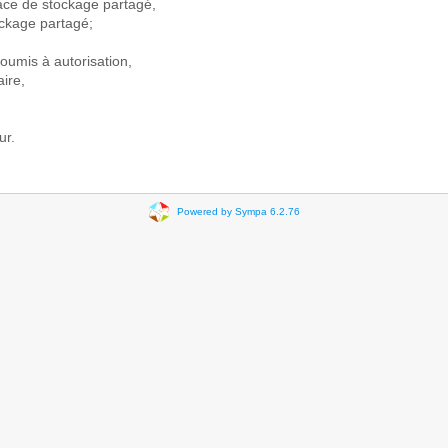
pace de stockage partagé,
ckage partagé;
soumis à autorisation,
aire,
ur.
Powered by Sympa 6.2.76