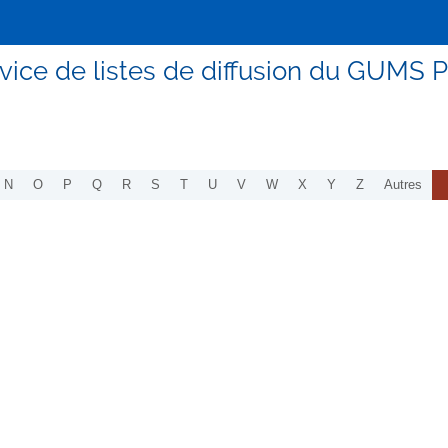
vice de listes de diffusion du GUMS P
N
O
P
Q
R
S
T
U
V
W
X
Y
Z
Autres