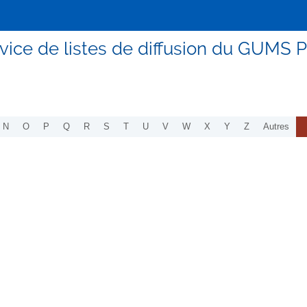
vice de listes de diffusion du GUMS P
N
O
P
Q
R
S
T
U
V
W
X
Y
Z
Autres