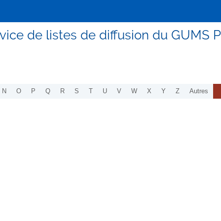
vice de listes de diffusion du GUMS P
N
O
P
Q
R
S
T
U
V
W
X
Y
Z
Autres